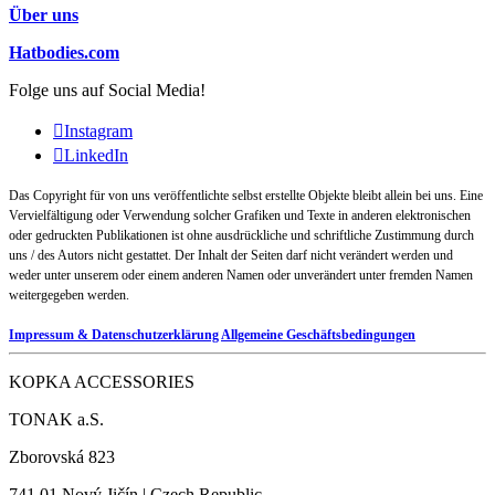
Über uns
Hatbodies.com
Folge uns auf Social Media!
Instagram
LinkedIn
Das Copyright für von uns veröffentlichte selbst erstellte Objekte bleibt allein bei uns. Eine
Vervielfältigung oder Verwendung solcher Grafiken und Texte in anderen elektronischen
oder gedruckten Publikationen ist ohne ausdrückliche und schriftliche Zustimmung durch
uns / des Autors nicht gestattet. Der Inhalt der Seiten darf nicht verändert werden und
weder unter unserem oder einem anderen Namen oder unverändert unter fremden Namen
weitergegeben werden.
Impressum & Datenschutzerklärung
Allgemeine Geschäftsbedingungen
KOPKA ACCESSORIES
TONAK a.S.
Zborovská 823
741 01 Nový Jičín | Czech Republic