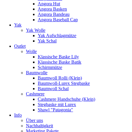
Angora Hut
Angora Basken
Angora Bandeau
Angora Baseball Cap
Yak
Yak Wolle
Yak Aufschlagmütze
Yak Schal
Outlet
Wolle
Klassische Baske Lily
Klassische Baske Batik
Schirmmütze
Baumwolle
Baumwoll Rolli (Klein)
Baumwoll-Lurex Stegbaske
Baumwoll Schal
Cashmere
Cashmere Handschuhe (Klein)
Stegbaske mit Lurex
Shawl "Patagonia"
Info
Über uns
Nachhaltigkeit
Marketing Pakete