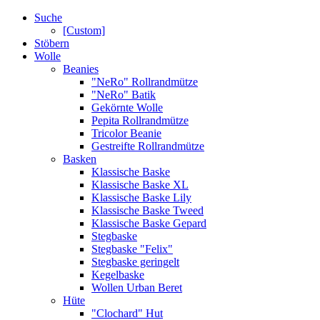
Suche
[Custom]
Stöbern
Wolle
Beanies
"NeRo" Rollrandmütze
"NeRo" Batik
Gekörnte Wolle
Pepita Rollrandmütze
Tricolor Beanie
Gestreifte Rollrandmütze
Basken
Klassische Baske
Klassische Baske XL
Klassische Baske Lily
Klassische Baske Tweed
Klassische Baske Gepard
Stegbaske
Stegbaske "Felix"
Stegbaske geringelt
Kegelbaske
Wollen Urban Beret
Hüte
"Clochard" Hut