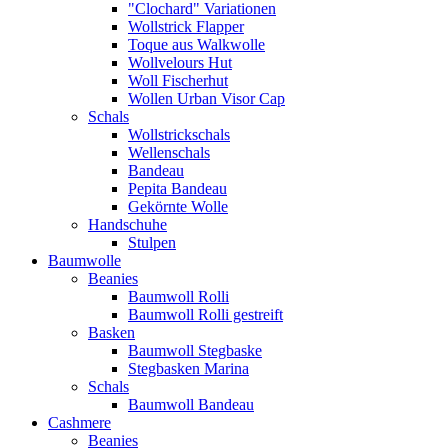
"Clochard" Variationen
Wollstrick Flapper
Toque aus Walkwolle
Wollvelours Hut
Woll Fischerhut
Wollen Urban Visor Cap
Schals
Wollstrickschals
Wellenschals
Bandeau
Pepita Bandeau
Gekörnte Wolle
Handschuhe
Stulpen
Baumwolle
Beanies
Baumwoll Rolli
Baumwoll Rolli gestreift
Basken
Baumwoll Stegbaske
Stegbasken Marina
Schals
Baumwoll Bandeau
Cashmere
Beanies