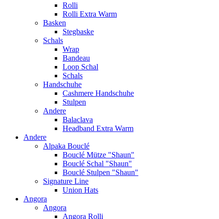
Rolli
Rolli Extra Warm
Basken
Stegbaske
Schals
Wrap
Bandeau
Loop Schal
Schals
Handschuhe
Cashmere Handschuhe
Stulpen
Andere
Balaclava
Headband Extra Warm
Andere
Alpaka Bouclé
Bouclé Mütze "Shaun"
Bouclé Schal "Shaun"
Bouclé Stulpen "Shaun"
Signature Line
Union Hats
Angora
Angora
Angora Rolli