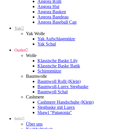
Angora Rolli
Angora Hut
Angora Basken
Angora Bandeau
Angora Baseball Cap
Yak
Yak Wolle
Yak Aufschlagmütze
Yak Schal
Outlet
Wolle
Klassische Baske Lily
Klassische Baske Batik
Schirmmütze
Baumwolle
Baumwoll Rolli (Klein)
Baumwoll-Lurex Stegbaske
Baumwoll Schal
Cashmere
Cashmere Handschuhe (Klein)
Stegbaske mit Lurex
Shawl "Patagonia"
Info
Über uns