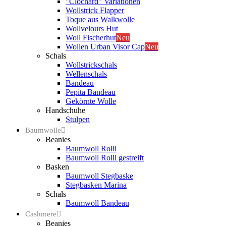
"Clochard" Variationen
Wollstrick Flapper
Toque aus Walkwolle
Wollvelours Hut
Woll Fischerhut
Neu
Wollen Urban Visor Cap
Neu
Schals
Wollstrickschals
Wellenschals
Bandeau
Pepita Bandeau
Gekörnte Wolle
Handschuhe
Stulpen
Baumwolle
Beanies
Baumwoll Rolli
Baumwoll Rolli gestreift
Basken
Baumwoll Stegbaske
Stegbasken Marina
Schals
Baumwoll Bandeau
Cashmere
Beanies