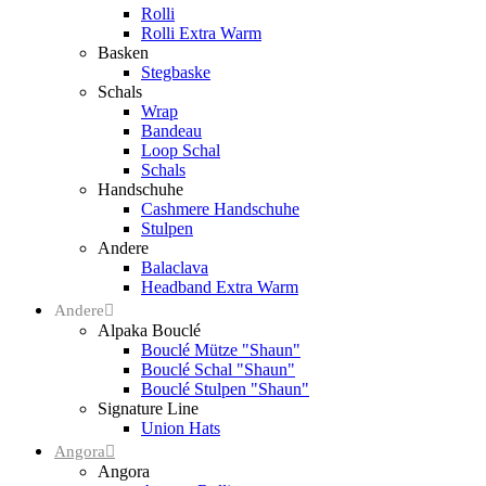
Rolli
Rolli Extra Warm
Basken
Stegbaske
Schals
Wrap
Bandeau
Loop Schal
Schals
Handschuhe
Cashmere Handschuhe
Stulpen
Andere
Balaclava
Headband Extra Warm
Andere
Alpaka Bouclé
Bouclé Mütze "Shaun"
Bouclé Schal "Shaun"
Bouclé Stulpen "Shaun"
Signature Line
Union Hats
Angora
Angora