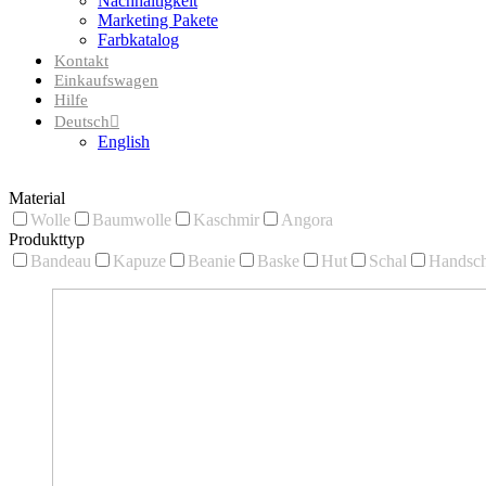
Nachhaltigkeit
Marketing Pakete
Farbkatalog
Kontakt
Einkaufswagen
Hilfe
Deutsch
English
Material
Wolle
Baumwolle
Kaschmir
Angora
Produkttyp
Bandeau
Kapuze
Beanie
Baske
Hut
Schal
Handsc