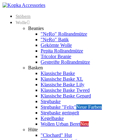
Stöbern
Wolle
Beanies
"NeRo" Rollrandmütze
"NeRo" Batik
Gekörnte Wolle
Pepita Rollrandmütze
Tricolor Beanie
Gestreifte Rollrandmütze
Basken
Klassische Baske
Klassische Baske XL
Klassische Baske Lily
Klassische Baske Tweed
Klassische Baske Gepard
Stegbaske
Stegbaske "Felix"
Neue Farben
Stegbaske geringelt
Kegelbaske
Wollen Urban Beret
Neu
Hüte
"Clochard" Hut