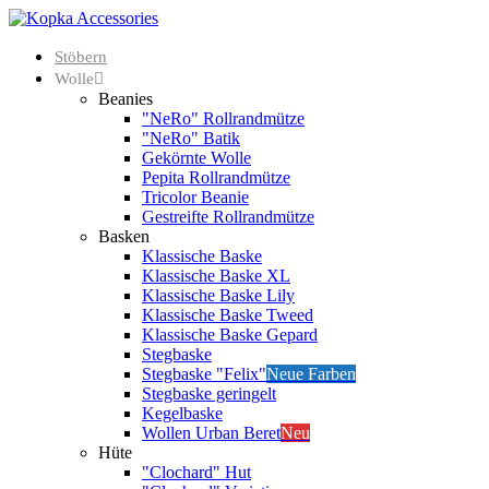
Stöbern
Wolle
Beanies
"NeRo" Rollrandmütze
"NeRo" Batik
Gekörnte Wolle
Pepita Rollrandmütze
Tricolor Beanie
Gestreifte Rollrandmütze
Basken
Klassische Baske
Klassische Baske XL
Klassische Baske Lily
Klassische Baske Tweed
Klassische Baske Gepard
Stegbaske
Stegbaske "Felix"
Neue Farben
Stegbaske geringelt
Kegelbaske
Wollen Urban Beret
Neu
Hüte
"Clochard" Hut