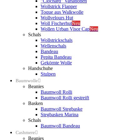
"Clochard" Variationen
Wollstrick Flapper
Toque aus Walkwolle
Wollvelours Hut
Woll Fischerhut
Neu
Wollen Urban Visor Cap
Neu
Schals
Wollstrickschals
Wellenschals
Bandeau
Pepita Bandeau
Gekörnte Wolle
Handschuhe
Stulpen
Baumwolle
Beanies
Baumwoll Rolli
Baumwoll Rolli gestreift
Basken
Baumwoll Stegbaske
Stegbasken Marina
Schals
Baumwoll Bandeau
Cashmere
Beanies