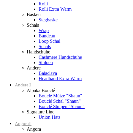
Rolli
Rolli Extra Warm
Basken
Stegbaske
Schals
Wrap
Bandeau
Loop Schal
Schals
Handschuhe
Cashmere Handschuhe
Stulpen
Andere
Balaclava
Headband Extra Warm
Andere
Alpaka Bouclé
Bouclé Mütze "Shaun"
Bouclé Schal "Shaun"
Bouclé Stulpen "Shaun"
Signature Line
Union Hats
Angora
Angora