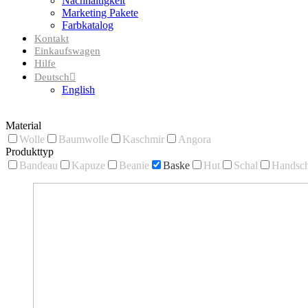
Nachhaltigkeit
Marketing Pakete
Farbkatalog
Kontakt
Einkaufswagen
Hilfe
Deutsch
English
Material
Wolle
Baumwolle
Kaschmir
Angora
Produkttyp
Bandeau
Kapuze
Beanie
Baske
Hut
Schal
Handsc